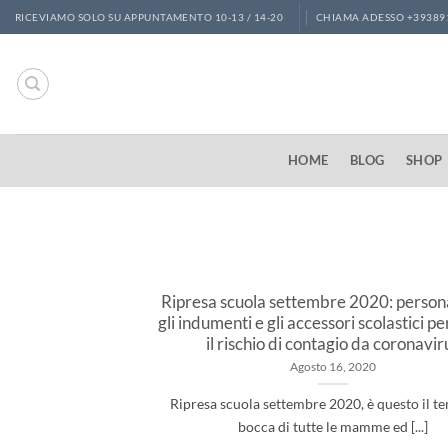
Salta
RICEVIAMO SOLO SU APPUNTAMENTO 10-13 / 14-20
CHIAMA ADESSO +39389
ai
contenuti
HOME
BLOG
SHOP
Ripresa scuola settembre 2020: person
gli indumenti e gli accessori scolastici pe
il rischio di contagio da coronavir
Agosto 16, 2020
Ripresa scuola settembre 2020, è questo il te
bocca di tutte le mamme ed [...]