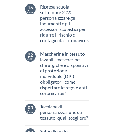
Ripresa scuola
16
Ago
settembre 2020:
personalizzare gli
indumenti e gli
accessori scolastici per
ridurre il rischio di
contagio da coronavirus
Nessun
commento
Mascherine in tessuto
22
su
Ripresa
Apr
lavabili, mascherine
scuola
chirurgiche e dispositivi
settembre
2020:
di protezione
personalizzare
individuale (DPI)
gli
indumenti
obbligatori: come
e
rispettare le regole anti
gli
accessori
coronavirus?
scolastici
Nessun
per
commento
ridurre
Tecniche di
03
su
il
Mascherine
Ago
rischio
personalizzazione su
in
di
tessuto: quali scegliere?
tessuto
contagio
lavabili,
da
Nessun
mascherine
coronavirus
commento
chirurgiche
Set Asilo nido
su