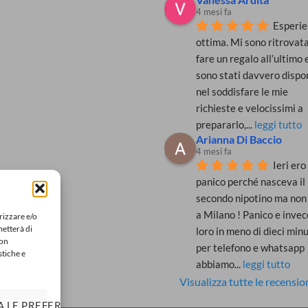
4 mesi fa
Esperie
ottima. Mi sono ritrovata
fare un regalo all’ultimo e
sono stati davvero disponi
nel soddisfare le mie 
richieste e velocissimi a 
prepararlo,
... 
leggi tutto
Arianna Di Baccio
4 mesi fa
Ieri ero 
panico perché nasceva il 
secondo nipotino ma non 
a Milano ! Panico e invece
rizzare e/o
metterà di
loro in meno di dieci minut
Non
per telefono e whatsapp 
stiche e
abbiamo
... 
leggi tutto
Visualizza tutte le recensio
A LE PREFERENZE