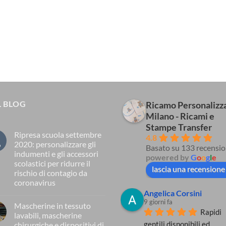
 BLOG
Ricamo Personalizz
Milano - Ricami e
Stampe Transfer
Ripresa scuola settembre
4.8
2020: personalizzare gli
o
Basato su 133 recensio
indumenti e gli accessori
powered by
G
o
o
g
l
e
scolastici per ridurre il
lascia una recensione
rischio di contagio da
coronavirus
Angelica Corsini
Nessun
commento
9 giorni fa
Mascherine in tessuto
su
Rapidi 
Ripresa
lavabili, mascherine
r
scuola
gentili disponibili ed 
chirurgiche e dispositivi di
settembre