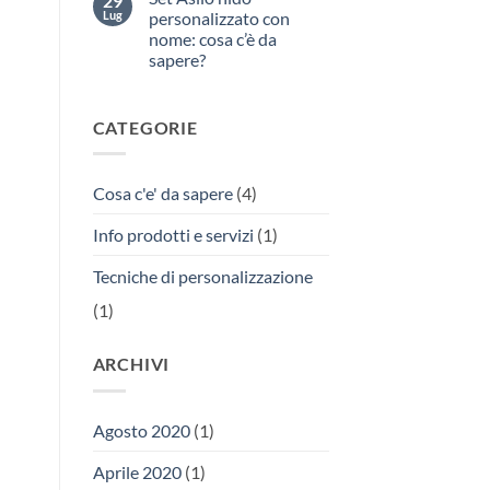
29
e
Tecniche
Lug
personalizzato con
dispositivi
di
di
nome: cosa c’è da
personalizzazione
protezione
su
sapere?
individuale
tessuto:
(DPI)
quali
Nessun
obbligatori:
scegliere?
commento
come
su
rispettare
CATEGORIE
Set
le
Asilo
regole
nido
anti
personalizzato
coronavirus?
con
Cosa c'e' da sapere
(4)
nome:
cosa
c’è
Info prodotti e servizi
(1)
da
sapere?
Tecniche di personalizzazione
(1)
ARCHIVI
Agosto 2020
(1)
Aprile 2020
(1)