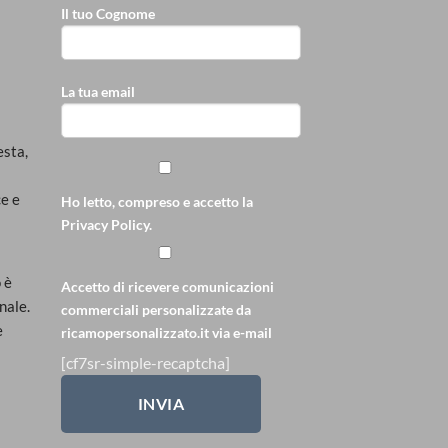
Il tuo Cognome
La tua email
sta, 
e e 
Ho letto, compreso e accetto la
Privacy Policy
.
è 
Accetto di ricevere comunicazioni
ale. 
commerciali personalizzate da
 
ricamopersonalizzato.it via e-mail
[cf7sr-simple-recaptcha]