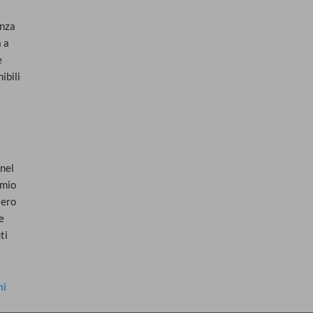
nza 
 a 
 
bili 
nel 
mio 
ero 
 
i 
ni