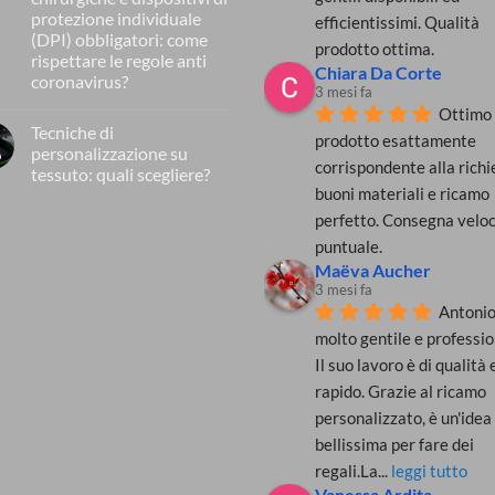
2020:
protezione individuale
efficientissimi. Qualità 
personalizzare
(DPI) obbligatori: come
gli
prodotto ottima.
indumenti
rispettare le regole anti
Chiara Da Corte
e
coronavirus?
gli
3 mesi fa
accessori
Nessun
Ottimo 
scolastici
commento
per
Tecniche di
su
prodotto esattamente 
ridurre
Mascherine
personalizzazione su
o
il
in
corrispondente alla richie
rischio
tessuto: quali scegliere?
tessuto
di
lavabili,
buoni materiali e ricamo 
Nessun
contagio
mascherine
commento
da
perfetto. Consegna veloc
chirurgiche
su
coronavirus
e
Tecniche
puntuale.
dispositivi
di
di
Maëva Aucher
personalizzazione
protezione
su
3 mesi fa
individuale
tessuto:
(DPI)
Antonio 
quali
obbligatori:
scegliere?
come
molto gentile e profession
rispettare
Il suo lavoro è di qualità e
le
regole
rapido. Grazie al ricamo 
anti
coronavirus?
personalizzato, è un'idea 
bellissima per fare dei 
regali.La
... 
leggi tutto
Vanessa Ardita