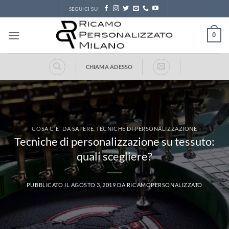
Salta
SEGUICI SU
ai
contenuti
0
CHIAMA ADESSO
COSA C'E' DA SAPERE
,
TECNICHE DI PERSONALIZZAZIONE
Tecniche di personalizzazione su tessuto:
quali scegliere?
PUBBLICATO IL
AGOSTO 3, 2019
DA
RICAMOPERSONALIZZATO