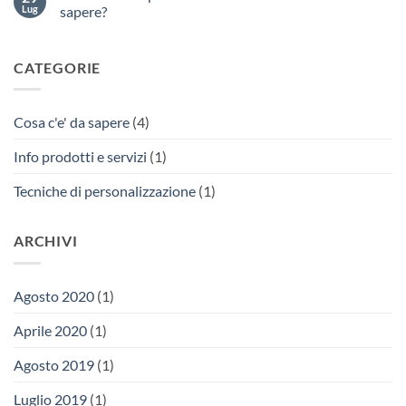
chirurgiche
Tecniche
il
Lug
sapere?
e
di
rischio
dispositivi
personalizzazione
di
Nessun
di
su
contagio
commento
protezione
tessuto:
su
da
CATEGORIE
individuale
quali
Set
coronavirus
(DPI)
scegliere?
Asilo
obbligatori:
nido
come
personalizzato
rispettare
con
Cosa c'e' da sapere
(4)
le
nome:
regole
cosa
anti
c’è
Info prodotti e servizi
(1)
coronavirus?
da
sapere?
Tecniche di personalizzazione
(1)
ARCHIVI
Agosto 2020
(1)
Aprile 2020
(1)
Agosto 2019
(1)
Luglio 2019
(1)