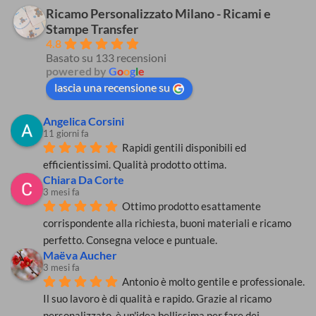
mascherine
su
ridurre
chirurgiche
Tecniche
Ricamo Personalizzato Milano - Ricami e
il
e
di
rischio
Stampe Transfer
dispositivi
personalizzazione
di
di
su
contagio
4.8
protezione
tessuto:
da
Basato su 133 recensioni
individuale
quali
coronavirus
(DPI)
scegliere?
powered by
G
o
o
g
l
e
obbligatori:
come
lascia una recensione su
rispettare
le
regole
Angelica Corsini
anti
coronavirus?
11 giorni fa
Rapidi gentili disponibili ed 
efficientissimi. Qualità prodotto ottima.
Chiara Da Corte
3 mesi fa
Ottimo prodotto esattamente 
corrispondente alla richiesta, buoni materiali e ricamo 
perfetto. Consegna veloce e puntuale.
Maëva Aucher
3 mesi fa
Antonio è molto gentile e professionale. 
Il suo lavoro è di qualità e rapido. Grazie al ricamo 
personalizzato, è un'idea bellissima per fare dei 