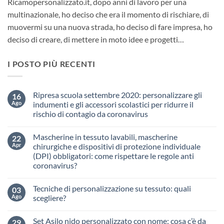
Ricamopersonalizzato.it, dopo anni di lavoro per una
multinazionale, ho deciso che era il momento di rischiare, di
muovermi su una nuova strada, ho deciso di fare impresa, ho
deciso di creare, di mettere in moto idee e progetti…
I POSTO PIÙ RECENTI
Ripresa scuola settembre 2020: personalizzare gli
16
Ago
indumenti e gli accessori scolastici per ridurre il
rischio di contagio da coronavirus
Nessun
commento
Mascherine in tessuto lavabili, mascherine
22
su
Ripresa
Apr
chirurgiche e dispositivi di protezione individuale
scuola
(DPI) obbligatori: come rispettare le regole anti
settembre
2020:
coronavirus?
personalizzare
gli
Nessun
indumenti
commento
Tecniche di personalizzazione su tessuto: quali
03
su
e
Mascherine
gli
Ago
scegliere?
in
accessori
tessuto
scolastici
Nessun
lavabili,
per
commento
Set Asilo nido personalizzato con nome: cosa c’è da
29
mascherine
su
ridurre