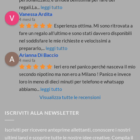
regali.La
... 
leggi tutto
Vanessa Ardita
4 mesi fa
Esperienza ottima. Mi sono ritrovata a 
fare un regalo all’ultimo e sono stati davvero disponibili 
nel soddisfare le mie richieste e velocissimi a 
prepararlo,
... 
leggi tutto
Arianna Di Baccio
4 mesi fa
Ieri ero nel panico perché nasceva il mio 
secondo nipotino ma non ero a Milano ! Panico e invece 
loro in meno di dieci minuti per telefono e whatsapp 
abbiamo
... 
leggi tutto
Visualizza tutte le recensioni
ISCRIVITI ALLA NEWSLETTER
Iscriviti per ricevere anteprime allettanti, conoscere i nostri
ultimi lanci e scoprire tutte le nostre idee creative.
Compila il