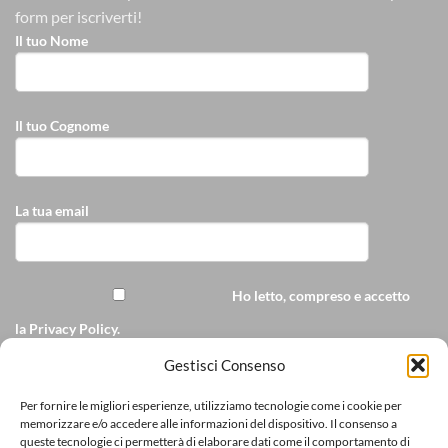
form per iscriverti!
Il tuo Nome
Il tuo Cognome
La tua email
Ho letto, compreso e accetto
la
Privacy Policy
.
Accetto di ricevere
Gestisci Consenso
comunicazioni commerciali personalizzate da
Per fornire le migliori esperienze, utilizziamo tecnologie come i cookie per
ricamopersonalizzato.it via e-mail
memorizzare e/o accedere alle informazioni del dispositivo. Il consenso a
queste tecnologie ci permetterà di elaborare dati come il comportamento di