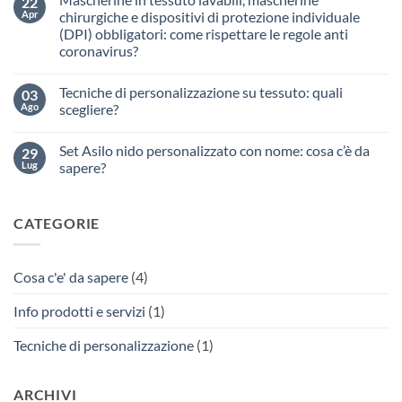
22
Ripresa
Apr
chirurgiche e dispositivi di protezione individuale
scuola
(DPI) obbligatori: come rispettare le regole anti
settembre
2020:
coronavirus?
personalizzare
gli
Nessun
indumenti
commento
Tecniche di personalizzazione su tessuto: quali
03
su
e
Mascherine
gli
Ago
scegliere?
in
accessori
tessuto
scolastici
Nessun
lavabili,
per
commento
Set Asilo nido personalizzato con nome: cosa c’è da
29
mascherine
su
ridurre
chirurgiche
Tecniche
il
Lug
sapere?
e
di
rischio
dispositivi
personalizzazione
di
Nessun
di
su
contagio
commento
protezione
tessuto:
su
da
CATEGORIE
individuale
quali
Set
coronavirus
(DPI)
scegliere?
Asilo
obbligatori:
nido
come
personalizzato
rispettare
con
Cosa c'e' da sapere
(4)
le
nome:
regole
cosa
anti
c’è
Info prodotti e servizi
(1)
coronavirus?
da
sapere?
Tecniche di personalizzazione
(1)
ARCHIVI