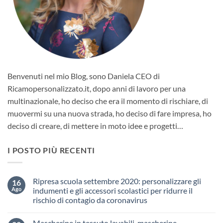
Benvenuti nel mio Blog, sono Daniela CEO di
Ricamopersonalizzato.it, dopo anni di lavoro per una
multinazionale, ho deciso che era il momento di rischiare, di
muovermi su una nuova strada, ho deciso di fare impresa, ho
deciso di creare, di mettere in moto idee e progetti…
I POSTO PIÙ RECENTI
Ripresa scuola settembre 2020: personalizzare gli
16
Ago
indumenti e gli accessori scolastici per ridurre il
rischio di contagio da coronavirus
Nessun
commento
Mascherine in tessuto lavabili, mascherine
su