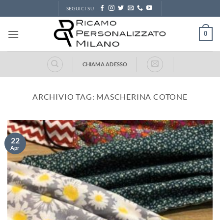
Salta
SEGUICI SU
ai
contenuti
0
CHIAMA ADESSO
ARCHIVIO TAG:
MASCHERINA COTONE
22
Apr