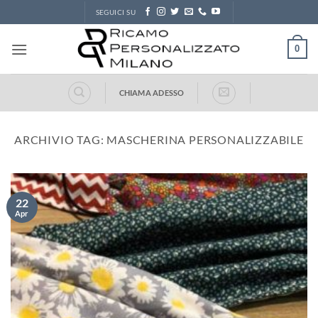
Salta
SEGUICI SU
ai
contenuti
0
CHIAMA ADESSO
ARCHIVIO TAG:
MASCHERINA PERSONALIZZABILE
22
Apr