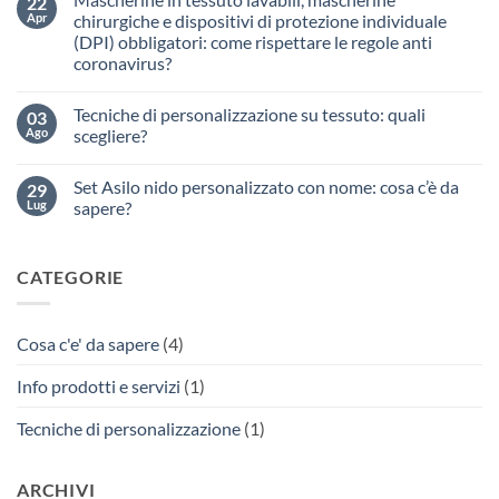
22
Ripresa
Apr
chirurgiche e dispositivi di protezione individuale
scuola
(DPI) obbligatori: come rispettare le regole anti
settembre
2020:
coronavirus?
personalizzare
gli
Nessun
indumenti
commento
Tecniche di personalizzazione su tessuto: quali
03
su
e
Mascherine
gli
Ago
scegliere?
in
accessori
tessuto
scolastici
Nessun
lavabili,
per
commento
Set Asilo nido personalizzato con nome: cosa c’è da
29
mascherine
su
ridurre
chirurgiche
Tecniche
il
Lug
sapere?
e
di
rischio
dispositivi
personalizzazione
di
Nessun
di
su
contagio
commento
protezione
tessuto:
su
da
CATEGORIE
individuale
quali
Set
coronavirus
(DPI)
scegliere?
Asilo
obbligatori:
nido
come
personalizzato
rispettare
con
Cosa c'e' da sapere
(4)
le
nome:
regole
cosa
anti
c’è
Info prodotti e servizi
(1)
coronavirus?
da
sapere?
Tecniche di personalizzazione
(1)
ARCHIVI