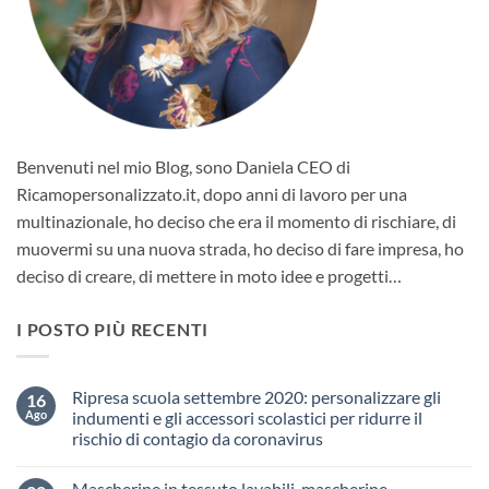
Benvenuti nel mio Blog, sono Daniela CEO di
Ricamopersonalizzato.it, dopo anni di lavoro per una
multinazionale, ho deciso che era il momento di rischiare, di
muovermi su una nuova strada, ho deciso di fare impresa, ho
deciso di creare, di mettere in moto idee e progetti…
I POSTO PIÙ RECENTI
Ripresa scuola settembre 2020: personalizzare gli
16
Ago
indumenti e gli accessori scolastici per ridurre il
rischio di contagio da coronavirus
Nessun
commento
Mascherine in tessuto lavabili, mascherine
su