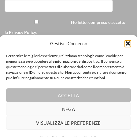
Ho letto, compreso e accetto
la
Privacy Policy
.
Accetto di ricevere
Gestisci Consenso
comunicazioni commerciali personalizzate da
Per fornire le migliori esperienze, utilizziamo tecnologie come i cookie per
ricamopersonalizzato.it via e-mail
memorizzare e/o accedere alle informazioni del dispositivo. Il consenso a
queste tecnologie ci permetterà di elaborare dati come il comportamento di
[cf7sr-simple-recaptcha]
navigazione o ID unici su questo sito. Non acconsentire o ritirare il consenso
può influire negativamente su alcune caratteristiche e funzioni.
ACCETTA
Visa
PayPal
Stripe
MasterCard
Cash
CartaSi
Poste
NEGA
On
Visa
Delivery
VISUALIZZA LE PREFERENZE
Electron
Copyright 2026 ©
Ricamopersonalizzato.it
P.I. 10974380965