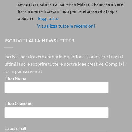
secondo nipotino ma non ero a Milano ! Panico e invece 
loro in meno di dieci minuti per telefono e whatsapp 
abbiamo
... 
leggi tutto
Visualizza tutte le recensioni
ISCRIVITI ALLA NEWSLETTER
Iscriviti per ricevere anteprime allettanti, conoscere i nostri
ultimi lanci e scoprire tutte le nostre idee creative.
Compila il
form per iscriverti!
Il tuo Nome
Il tuo Cognome
La tua email