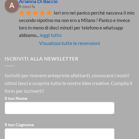
Arianna Di Baccio
4 mesi fa
Ieri ero nel panico perché nasceva il mio 
secondo nipotino ma non ero a Milano ! Panico e invece 
loro in meno di dieci minuti per telefono e whatsapp 
abbiamo
... 
leggi tutto
Visualizza tutte le recensioni
ISCRIVITI ALLA NEWSLETTER
Iscriviti per ricevere anteprime allettanti, conoscere i nostri
ultimi lanci e scoprire tutte le nostre idee creative.
Compila il
form per iscriverti!
Il tuo Nome
Il tuo Cognome