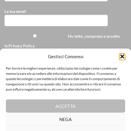
La tua email
Ho letto, compreso e accetto
la
Privacy Policy
.
Accetto di ricevere
Gestisci Consenso
comunicazioni commerciali personalizzate da
Per fornire le migliori esperienze, utilizziamo tecnologie come i cookie per
ricamopersonalizzato.it via e-mail
memorizzare e/o accedere alle informazioni del dispositivo. Il consenso a
queste tecnologie ci permetterà di elaborare dati come il comportamento di
[cf7sr-simple-recaptcha]
navigazione o ID unici su questo sito. Non acconsentire o ritirare il consenso
può influire negativamente su alcune caratteristiche e funzioni.
ACCETTA
Visa
PayPal
Stripe
MasterCard
Cash
CartaSi
Poste
NEGA
On
Visa
Delivery