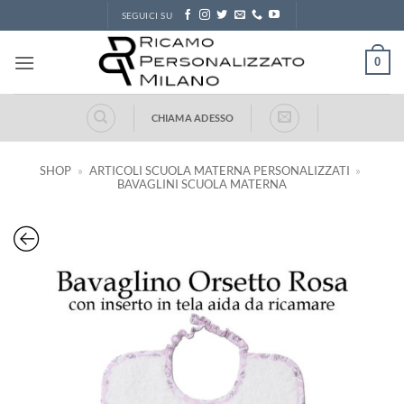
Salta
SEGUICI SU
ai
contenuti
0
CHIAMA ADESSO
SHOP
»
ARTICOLI SCUOLA MATERNA PERSONALIZZATI
»
BAVAGLINI SCUOLA MATERNA