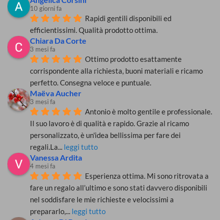
coronavirus?
10 giorni fa
Rapidi gentili disponibili ed 
efficientissimi. Qualità prodotto ottima.
Chiara Da Corte
3 mesi fa
Ottimo prodotto esattamente 
corrispondente alla richiesta, buoni materiali e ricamo 
perfetto. Consegna veloce e puntuale.
Maëva Aucher
3 mesi fa
Antonio è molto gentile e professionale. 
Il suo lavoro è di qualità e rapido. Grazie al ricamo 
personalizzato, è un'idea bellissima per fare dei 
regali.La
... 
leggi tutto
Vanessa Ardita
4 mesi fa
Esperienza ottima. Mi sono ritrovata a 
fare un regalo all’ultimo e sono stati davvero disponibili 
nel soddisfare le mie richieste e velocissimi a 
prepararlo,
... 
leggi tutto