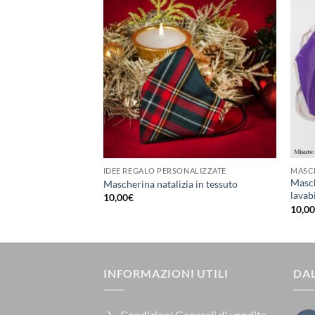
IDEE REGALO PERSONALIZZATE
MASC
Masch
Mascherina natalizia in tessuto
lavab
10,00
€
10,0
INFORMAZIONI UTILI
DAL
Condizioni Generali di vendita