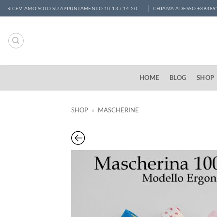
Salta
RICEVIAMO SOLO SU APPUNTAMENTO 10-13 / 14-20
CHIAMA ADESSO +39389
ai
contenuti
HOME
BLOG
SHOP
SHOP
»
MASCHERINE