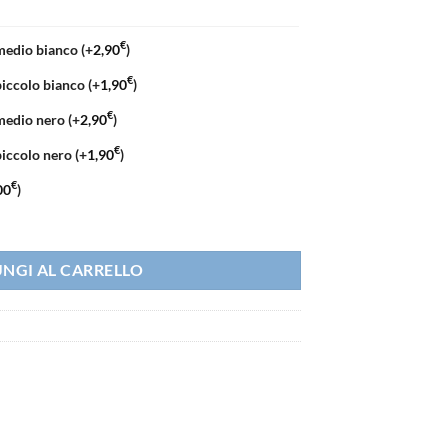
€
medio bianco
(+
2,90
)
€
piccolo bianco
(+
1,90
)
€
 medio nero
(+
2,90
)
€
piccolo nero
(+
1,90
)
€
00
)
ità
NGI AL CARRELLO