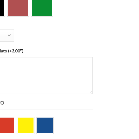
€
 lato
(+
3,00
)
TO