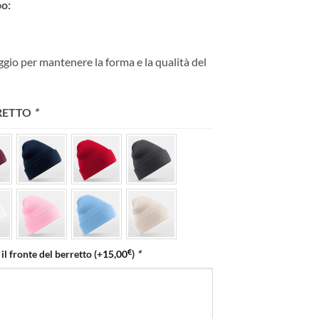
po:
ggio per mantenere la forma e la qualità del
RRETTO
*
€
 il fronte del berretto
(+
15,00
)
*