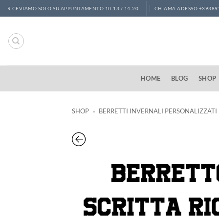
Salta
RICEVIAMO SOLO SU APPUNTAMENTO 10-13 / 14-20
CHIAMA ADESSO +39389
ai
contenuti
HOME
BLOG
SHOP
SHOP
»
BERRETTI INVERNALI PERSONALIZZATI