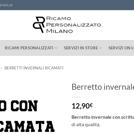
1740114
RICAMI PERSONALIZZATI
SERVIZI IN STORE
SERVIZI ON 
»
BERRETTI INVERNALI RICAMATI
Berretto invernal
12,90
€
Berretto invernale con scritt
di alta qualità.