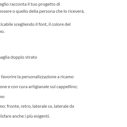
eglio racconta il tuo progetto di
ssere o quello della persona che lo riceverà.
abile scegliendo il font, il colore del
mo.
aglia doppio strato
r favorire la personalizzazione a ricamo
one e con cura artigianale sul cappellino;
amo
o: fronte, retro, laterale sx, laterale dx
isfare anche i più esigenti.