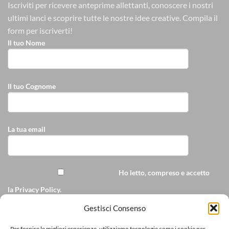
Iscriviti per ricevere anteprime allettanti, conoscere i nostri
ultimi lanci e scoprire tutte le nostre idee creative.
Compila il
form per iscriverti!
Il tuo Nome
Il tuo Cognome
La tua email
Ho letto, compreso e accetto
la
Privacy Policy
.
Accetto di ricevere
Gestisci Consenso
comunicazioni commerciali personalizzate da
Per fornire le migliori esperienze, utilizziamo tecnologie come i cookie per