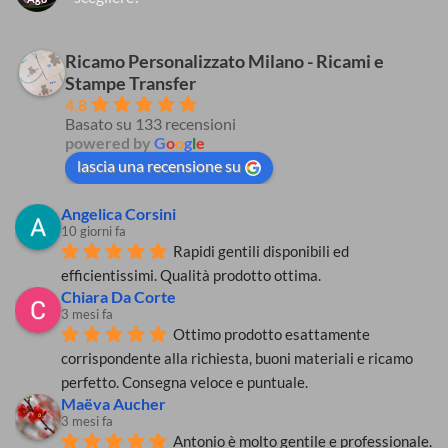
in
accessori
tessuto
scolastici
Nessun
lavabili,
per
commento
mascherine
su
ridurre
chirurgiche
Tecniche
Ricamo Personalizzato Milano - Ricami e
il
e
di
rischio
Stampe Transfer
dispositivi
personalizzazione
di
di
su
contagio
4.8
protezione
tessuto:
da
Basato su 133 recensioni
individuale
quali
coronavirus
(DPI)
scegliere?
powered by
G
o
o
g
l
e
obbligatori:
come
lascia una recensione su
rispettare
le
regole
Angelica Corsini
anti
coronavirus?
10 giorni fa
Rapidi gentili disponibili ed 
efficientissimi. Qualità prodotto ottima.
Chiara Da Corte
3 mesi fa
Ottimo prodotto esattamente 
corrispondente alla richiesta, buoni materiali e ricamo 
perfetto. Consegna veloce e puntuale.
Maëva Aucher
3 mesi fa
Antonio è molto gentile e professionale. 