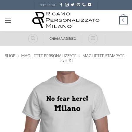
Salta
SEGUICI SU
ai
contenuti
0
CHIAMA ADESSO
SHOP
»
MAGLIETTE PERSONALIZZATE
»
MAGLIETTE STAMPATE -
T-SHIRT