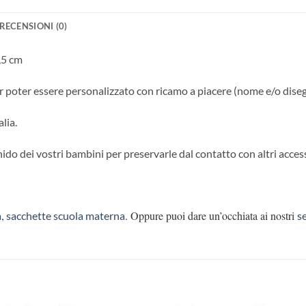
RECENSIONI (0)
,5 cm
per poter essere personalizzato con ricamo a piacere (nome e/o dise
lia.
 nido dei vostri bambini per preservarle dal contatto con altri access
,
. Oppure puoi dare un’occhiata ai nostri
a
sacchette scuola materna
s