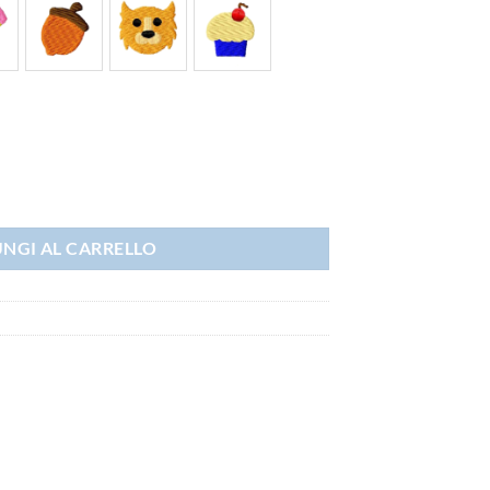
delli quantità
NGI AL CARRELLO