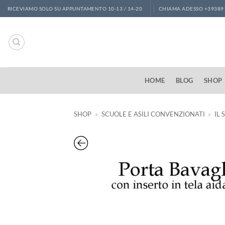
Salta
RICEVIAMO SOLO SU APPUNTAMENTO 10-13 / 14-20
CHIAMA ADESSO +39389
ai
contenuti
HOME
BLOG
SHOP
SHOP
»
SCUOLE E ASILI CONVENZIONATI
»
IL 