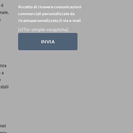
è 
Accetto di ricevere comunicazioni
ale. 
commerciali personalizzate da
 
ricamopersonalizzato.it via e-mail
[cf7sr-simple-recaptcha]
nza 
 a 
 
bili 
nel 
mio 