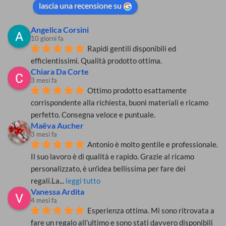
come
lascia una recensione su
rispettare
le
regole
Angelica Corsini
anti
coronavirus?
10 giorni fa
Rapidi gentili disponibili ed 
efficientissimi. Qualità prodotto ottima.
Chiara Da Corte
3 mesi fa
Ottimo prodotto esattamente 
corrispondente alla richiesta, buoni materiali e ricamo 
perfetto. Consegna veloce e puntuale.
Maëva Aucher
3 mesi fa
Antonio è molto gentile e professionale. 
Il suo lavoro è di qualità e rapido. Grazie al ricamo 
personalizzato, è un'idea bellissima per fare dei 
regali.La
... 
leggi tutto
Vanessa Ardita
4 mesi fa
Esperienza ottima. Mi sono ritrovata a 
fare un regalo all’ultimo e sono stati davvero disponibili 