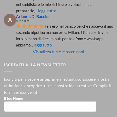
nel soddisfare le mie richieste e velocissimi a 
prepararlo,
... 
leggi tutto
Arianna Di Baccio
4 mesi fa
Ieri ero nel panico perché nasceva il mio 
secondo nipotino ma non ero a Milano ! Panico e invece 
loro in meno di dieci minuti per telefono e whatsapp 
abbiamo
... 
leggi tutto
Visualizza tutte le recensioni
ISCRIVITI ALLA NEWSLETTER
Iscriviti per ricevere anteprime allettanti, conoscere i nostri
ultimi lanci e scoprire tutte le nostre idee creative.
Compila il
form per iscriverti!
Il tuo Nome