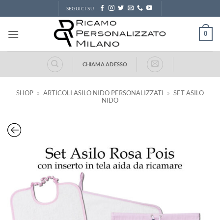
Salta
SEGUICI SU
ai
contenuti
0
CHIAMA ADESSO
SHOP
»
ARTICOLI ASILO NIDO PERSONALIZZATI
»
SET ASILO
NIDO