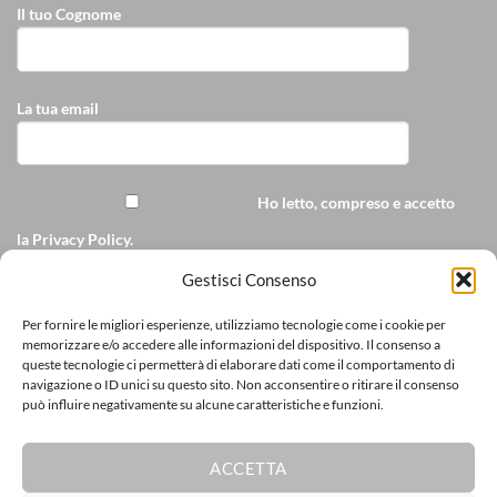
Il tuo Cognome
La tua email
Ho letto, compreso e accetto
la
Privacy Policy
.
Accetto di ricevere
Gestisci Consenso
comunicazioni commerciali personalizzate da
Per fornire le migliori esperienze, utilizziamo tecnologie come i cookie per
ricamopersonalizzato.it via e-mail
memorizzare e/o accedere alle informazioni del dispositivo. Il consenso a
queste tecnologie ci permetterà di elaborare dati come il comportamento di
[cf7sr-simple-recaptcha]
navigazione o ID unici su questo sito. Non acconsentire o ritirare il consenso
può influire negativamente su alcune caratteristiche e funzioni.
ACCETTA