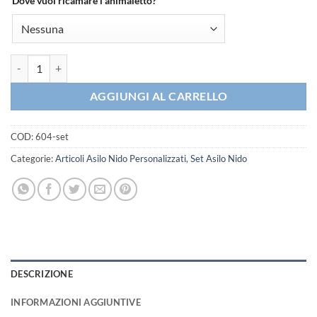
Dove vuoi ricamare l’animaletto?
Set Asilo Nido Rosa Pois - 3 pezzi quantità
AGGIUNGI AL CARRELLO
COD:
604-set
Categorie:
Articoli Asilo Nido Personalizzati
,
Set Asilo Nido
DESCRIZIONE
INFORMAZIONI AGGIUNTIVE