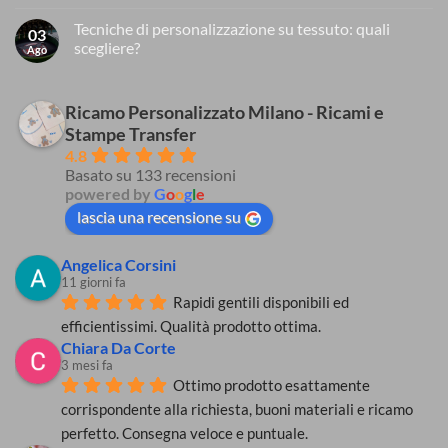
gli
Nessun
indumenti
commento
Tecniche di personalizzazione su tessuto: quali
su
e
03
Mascherine
gli
scegliere?
Ago
in
accessori
tessuto
scolastici
Nessun
lavabili,
per
commento
mascherine
su
ridurre
chirurgiche
Tecniche
Ricamo Personalizzato Milano - Ricami e
il
e
di
rischio
Stampe Transfer
dispositivi
personalizzazione
di
di
su
contagio
4.8
protezione
tessuto:
da
Basato su 133 recensioni
individuale
quali
coronavirus
(DPI)
scegliere?
powered by
G
o
o
g
l
e
obbligatori:
come
lascia una recensione su
rispettare
le
regole
Angelica Corsini
anti
coronavirus?
11 giorni fa
Rapidi gentili disponibili ed 
efficientissimi. Qualità prodotto ottima.
Chiara Da Corte
3 mesi fa
Ottimo prodotto esattamente 
corrispondente alla richiesta, buoni materiali e ricamo 
perfetto. Consegna veloce e puntuale.