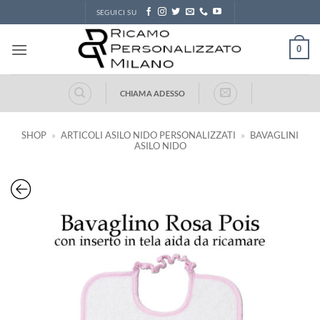
Salta
SEGUICI SU
ai
contenuti
0
CHIAMA ADESSO
SHOP
»
ARTICOLI ASILO NIDO PERSONALIZZATI
»
BAVAGLINI
ASILO NIDO