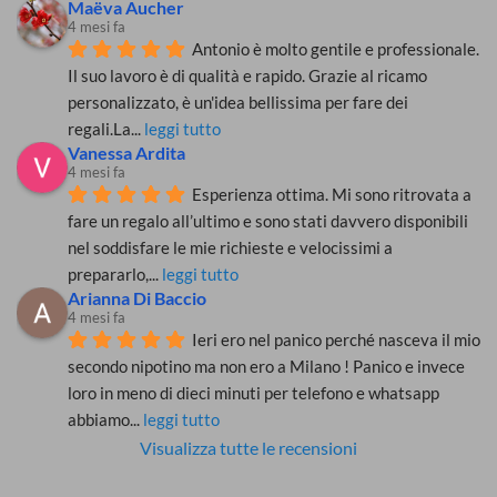
Maëva Aucher
4 mesi fa
Antonio è molto gentile e professionale. 
Il suo lavoro è di qualità e rapido. Grazie al ricamo 
personalizzato, è un'idea bellissima per fare dei 
regali.La
... 
leggi tutto
Vanessa Ardita
4 mesi fa
Esperienza ottima. Mi sono ritrovata a 
fare un regalo all’ultimo e sono stati davvero disponibili 
nel soddisfare le mie richieste e velocissimi a 
prepararlo,
... 
leggi tutto
Arianna Di Baccio
4 mesi fa
Ieri ero nel panico perché nasceva il mio 
secondo nipotino ma non ero a Milano ! Panico e invece 
loro in meno di dieci minuti per telefono e whatsapp 
abbiamo
... 
leggi tutto
Visualizza tutte le recensioni